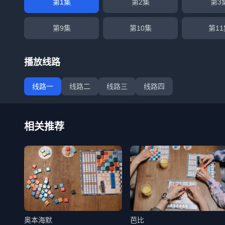
第1集
第2集
第3
第9集
第10集
第11
播放线路
线路一
线路二
线路三
线路四
相关推荐
奥本海默
芭比