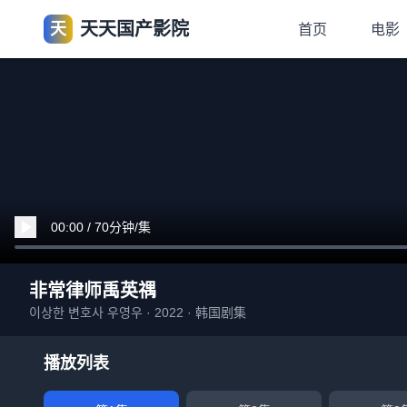
天天国产影院
天
首页
电影
00:00 / 70分钟/集
非常律师禹英禑
이상한 변호사 우영우 · 2022 · 韩国剧集
播放列表