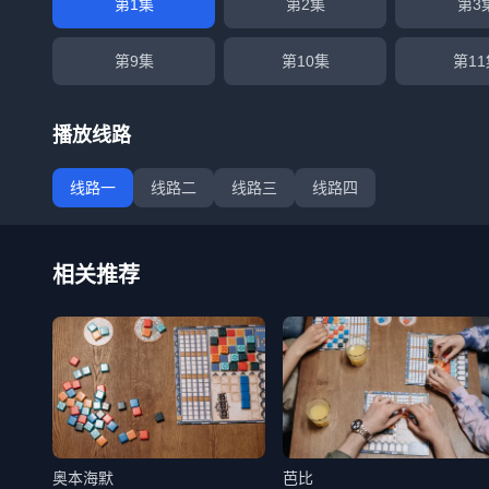
第1集
第2集
第3
第9集
第10集
第11
播放线路
线路一
线路二
线路三
线路四
相关推荐
奥本海默
芭比