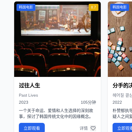
韩国电影
8.7
韩国电影
过往人生
分手的
Past Lives
헤어질 결
2023
105分钟
2022
一个关于命运、爱情和人生选择的深刻故
朴赞郁执
事，探讨了韩国传统文化中的因缘概念。
疑人之间
立即观看
详情
立即观