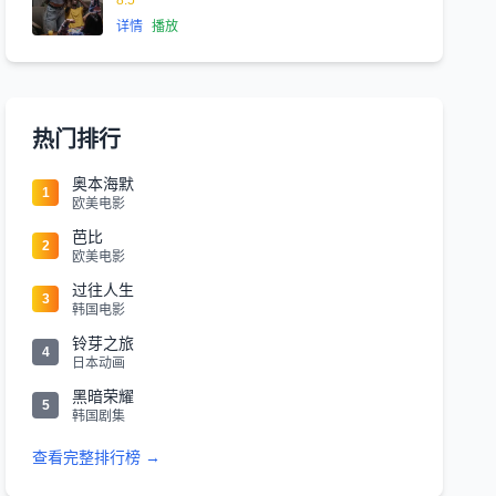
8.5
详情
播放
热门排行
奥本海默
1
欧美电影
芭比
2
欧美电影
过往人生
3
韩国电影
铃芽之旅
4
日本动画
黑暗荣耀
5
韩国剧集
查看完整排行榜 →