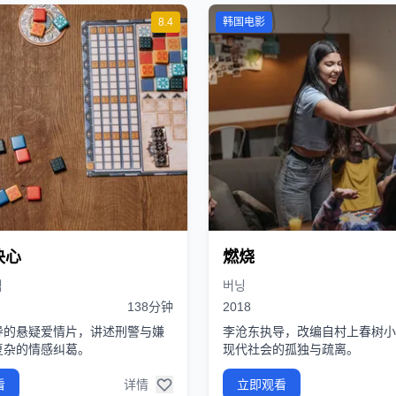
8.4
韩国电影
决心
燃烧
심
버닝
138分钟
2018
导的悬疑爱情片，讲述刑警与嫌
李沧东执导，改编自村上春树小
复杂的情感纠葛。
现代社会的孤独与疏离。
看
详情
立即观看