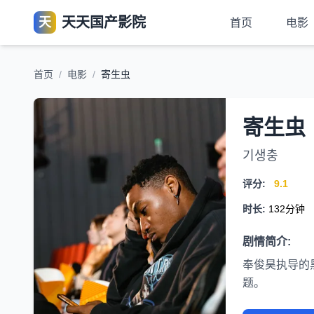
天天国产影院
天
首页
电影
首页
/
电影
/
寄生虫
寄生虫
기생충
评分:
9.1
时长:
132分钟
剧情简介:
奉俊昊执导的
题。