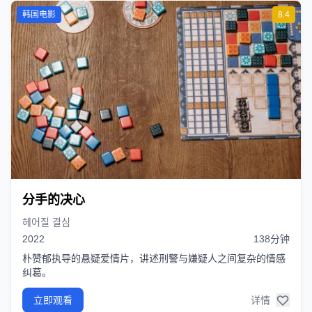
韩国电影
8.4
分手的决心
헤어질 결심
2022
138分钟
朴赞郁执导的悬疑爱情片，讲述刑警与嫌疑人之间复杂的情感
纠葛。
立即观看
详情