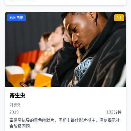
韩国电影
9.1
寄生虫
기생충
2019
132分钟
奉俊昊执导的黑色幽默片，奥斯卡最佳影片得主，深刻揭示社
会阶级问题。